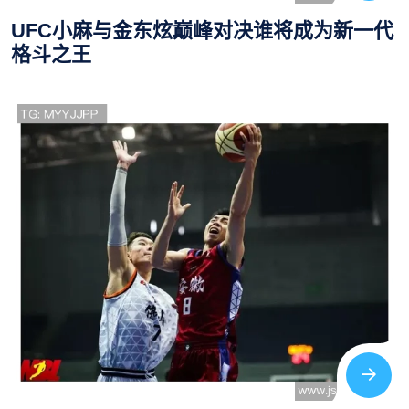
UFC小麻与金东炫巅峰对决谁将成为新一代
格斗之王