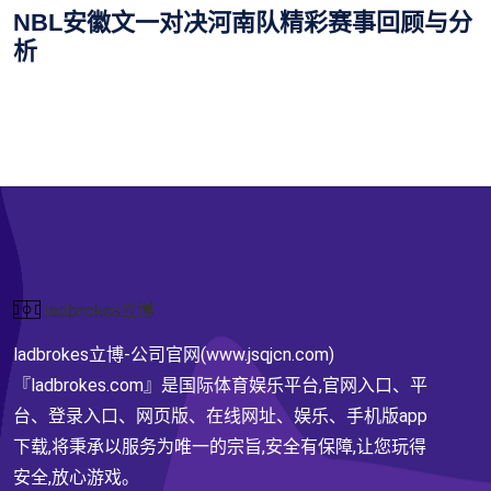
NBL安徽文一对决河南队精彩赛事回顾与分
析
ladbrokes立博-公司官网(www.jsqjcn.com)
『ladbrokes.com』是国际体育娱乐平台,官网入口、平
台、登录入口、网页版、在线网址、娱乐、手机版app
下载,将秉承以服务为唯一的宗旨,安全有保障,让您玩得
安全,放心游戏。