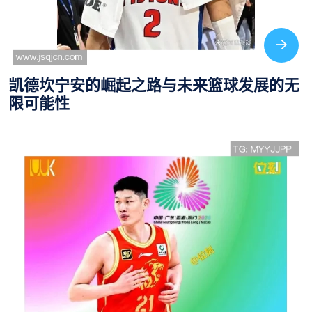
凯德坎宁安的崛起之路与未来篮球发展的无
限可能性