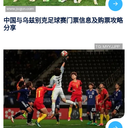
中国与乌兹别克足球赛门票信息及购票攻略
分享