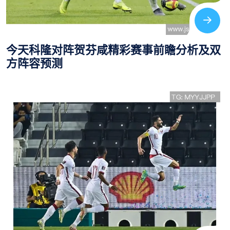
今天科隆对阵贺芬咸精彩赛事前瞻分析及双
方阵容预测