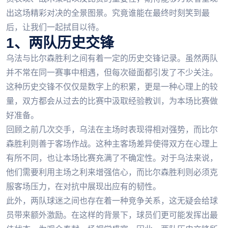
出这场精彩对决的全景图景。究竟谁能在最终时刻笑到最
后，让我们一起拭目以待。
1、两队历史交锋
乌法与比尔森胜利之间有着一定的历史交锋记录。虽然两队
并不常在同一赛事中相遇，但每次碰面都引发了不少关注。
这种历史交锋不仅仅是数字上的积累，更是一种心理上的较
量，双方都会从过去的比赛中汲取经验教训，为本场比赛做
好准备。
回顾之前几次交手，乌法在主场时表现得相对强势，而比尔
森胜利则善于客场作战。这种主客场差异使得双方在心理上
有所不同，也让本场比赛充满了不确定性。对于乌法来说，
他们需要利用主场之利来增强信心，而比尔森胜利则必须克
服客场压力，在对抗中展现出应有的韧性。
此外，两队球迷之间也存在着一种竞争关系，这无疑会给球
员带来额外激励。在这样的背景下，球员们更可能发挥出最