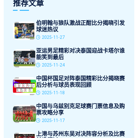
推荐文章
伯明翰与狼队激战正酣比分揭晓引发
球迷热议
2025-11-27
亚运男足精彩对决泰国迎战卡塔尔谁
能笑到最后
2025-11-24
中国杯国足对阵泰国精彩比分揭晓赛
后分析与球员表现回顾
2025-11-18
中国与乌兹别克足球赛门票信息及购
票攻略分享
2025-11-17
上港与苏州东吴对决阵容分析及比赛