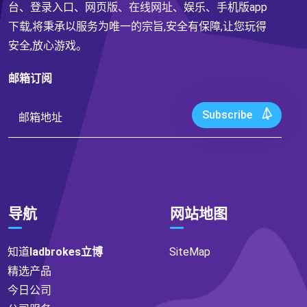
台、登录入口、网页版、在线网址、娱乐、手机版app
下载,将秉承以服务为唯一的宗旨,安全有保障,让您玩得
安全,放心游戏。
邮箱订阅
Subscribe
导航
网站地图
知道
ladbrokes立博
SiteMap
精选产品
今日公司