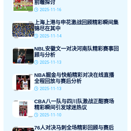
前瞻探讨
2025-11-16
上海上港与申花激战回顾精彩瞬间集
锦尽在其中
2025-11-14
NBL安徽文一对决河南队精彩赛事回
顾与分析
2025-11-13
NBA掘金与快船精彩对决在线直播
全程回放与赛后分析
2025-11-13
CBA八一队与四川队激战正酣赛场
精彩瞬间引发球迷热议
2025-11-10
76人对决马刺全场精彩回顾与赛后